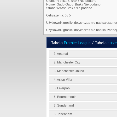
Ulubiony piłkarz:
Brak / Nie podano
Numer Gadu-Gadu:
Brak / Nie podano
Strona WWW:
Brak / Nie podano
Ostrzeżenia:
0 / 5
Użytkownik grosikk dotychczas nie napisał żadn
Użytkownik grosikk dotychczas nie napisał żadn
Tabela
Premier League
/
Tabela
strz
1. Arsenal
2. Manchester City
3. Manchester United
4. Aston Villa
5. Liverpool
6. Bournemouth
7. Sunderland
8. Tottenham