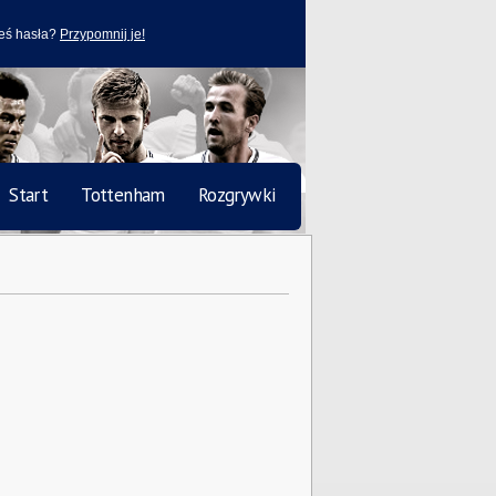
eś hasła?
Przypomnij je!
Start
Tottenham
Rozgrywki