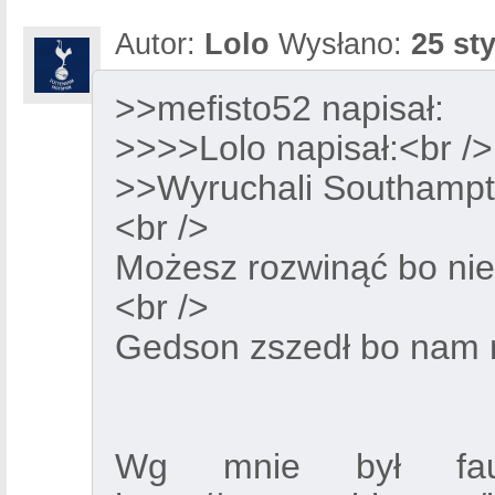
Autor:
Lolo
Wysłano:
25 st
>>mefisto52 napisał:
>>>>Lolo napisał:<br />
>>Wyruchali Southampto
<br />
Możesz rozwinąć bo nie
<br />
Gedson zszedł bo nam n
Wg mnie był faul