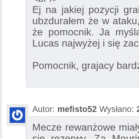
Ej na jakiej pozycji gr
ubzdurałem że w ataku,
że pomocnik. Ja myśl
Lucas najwyżej i się z
Pomocnik, grajacy bardzi
Autor:
mefisto52
Wysłano:
Mecze rewanżowe miały
się rezerwy. Za Mouri