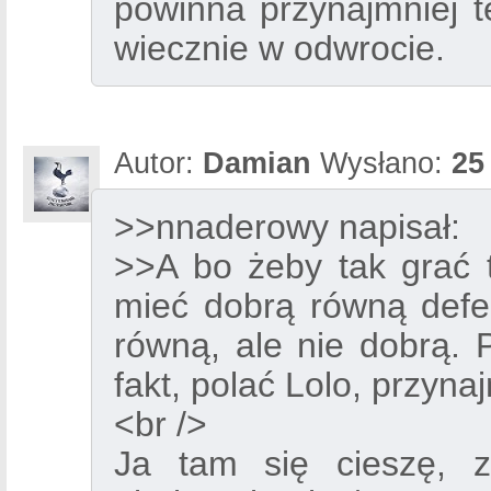
powinna przynajmniej 
wiecznie w odwrocie.
Autor:
Damian
Wysłano:
25
>>nnaderowy napisał:
>>A bo żeby tak grać t
mieć dobrą równą def
równą, ale nie dobrą. P
fakt, polać Lolo, przyna
<br />
Ja tam się cieszę, 