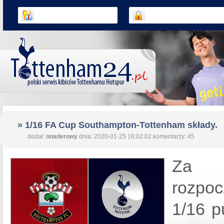
» 1/16 FA Cup Southampton-Tottenham składy.
dodał:
nnaderowy
dnia: 2020-01-25 16:02:02 komentarzy: 45
Za 
rozpoc
1/16 p