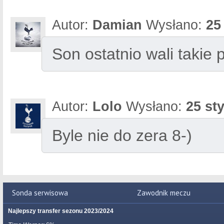
Autor:
Damian
Wysłano:
25
Son ostatnio wali takie 
Autor:
Lolo
Wysłano:
25 st
Byle nie do zera 8-)
Sonda serwisowa
Zawodnik meczu
Najlepszy transfer sezonu 2023/2024