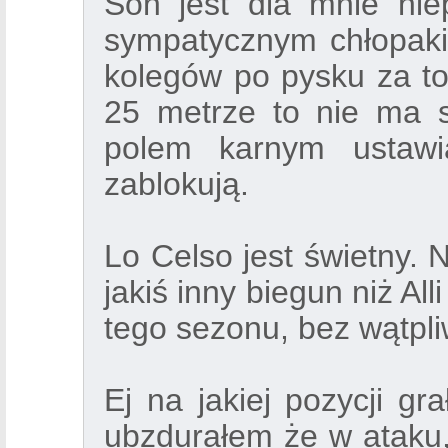
Son jest dla mnie niep
sympatycznym chłopakie
kolegów po pysku za t
25 metrze to nie ma s
polem karnym ustawi
zablokują.
Lo Celso jest świetny. 
jakiś inny biegun niż Al
tego sezonu, bez wątpli
Ej na jakiej pozycji gr
ubzdurałem że w ataku,