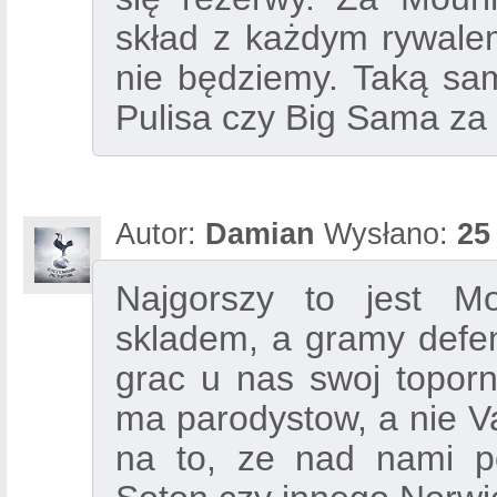
skład z każdym rywale
nie będziemy. Taką sam
Pulisa czy Big Sama za 
Autor:
Damian
Wysłano:
25
Najgorszy to jest M
skladem, a gramy defen
grac u nas swoj toporn
ma parodystow, a nie Va
na to, ze nad nami po