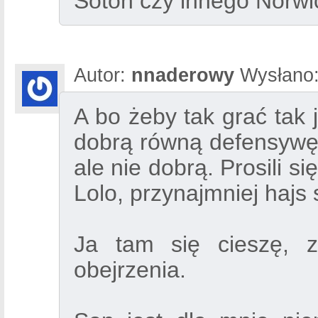
Soton czy innego Norwi
Autor:
nnaderowy
Wysłano
A bo żeby tak grać tak 
dobrą równą defensywę
ale nie dobrą. Prosili si
Lolo, przynajmniej hajs 
Ja tam się cieszę, 
obejrzenia.