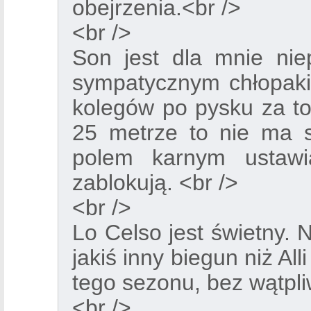
obejrzenia.<br />
<br />
Son jest dla mnie niep
sympatycznym chłopakie
kolegów po pysku za t
25 metrze to nie ma s
polem karnym ustawi
zablokują. <br />
<br />
Lo Celso jest świetny. 
jakiś inny biegun niż Al
tego sezonu, bez wątpli
<br />