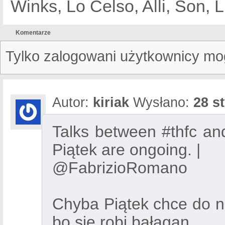
Winks, Lo Celso, Alli, Son,
Komentarze
Tylko zalogowani użytkownicy mo
Autor:
kiriak
Wysłano:
28 s
Talks between #thfc and
Piątek are ongoing. |
@FabrizioRomano
Chyba Piątek chce do n
bo się robi bałagan