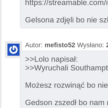
https://streamable.com
Gelsona zdjęli bo nie sz
Autor:
mefisto52
Wysłano:
>>Lolo napisał:
>>Wyruchali Southampt
Możesz rozwinąć bo ni
Gedson zszedł bo nam n