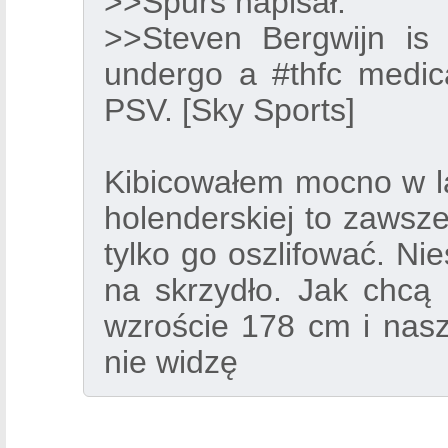
>>Spurs napisał:
>>Steven Bergwijn is 
undergo a #thfc medic
PSV. [Sky Sports]
Kibicowałem mocno w lato
holenderskiej to zawsze
tylko go oszlifować. Nie
na skrzydło. Jak chcą
wzroście 178 cm i nas
nie widzę